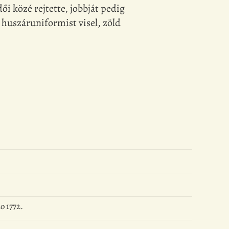
ői közé rejtette, jobbját pedig
 huszáruniformist visel, zöld
o 1772.