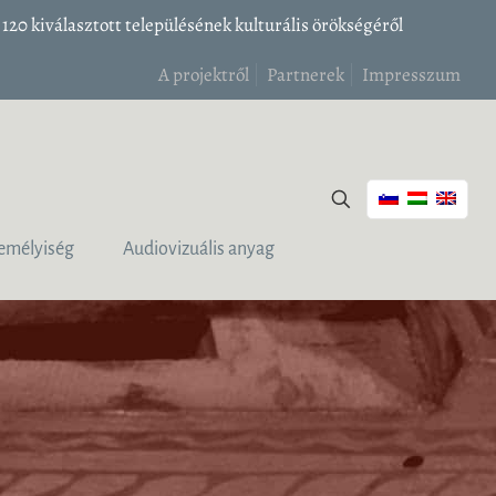
20 kiválasztott településének kulturális örökségéről
A projektről
Partnerek
Impresszum
emélyiség
Audiovizuális anyag