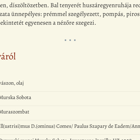
pen, díszöltözetben. Bal tenyerét huszáregyenruhája red
ázata ünnepélyes: prémmel szegélyezett, pompás, piros
tekintetét egyenesen a nézőre szegezi.
yáról
vászon, olaj
Murska Sobota
Muraszombat
Ill(ustrisi)mus D.(ominus) Comes/ Paulus Szapary de Eadem/Ann