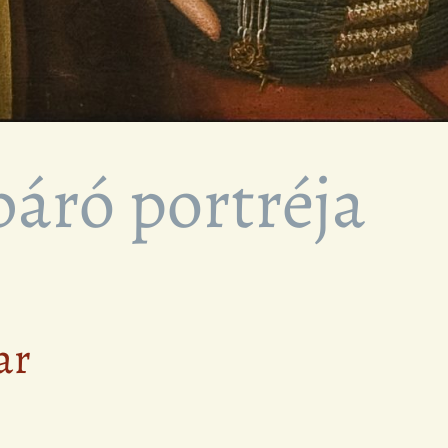
báró portréja
ar