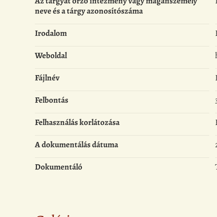
Az tárgyat őrző intézmény vagy magánszemély
neve és a tárgy azonosítószáma
Irodalom
Weboldal
Fájlnév
Felbontás
Felhasználás korlátozása
A dokumentálás dátuma
Dokumentáló