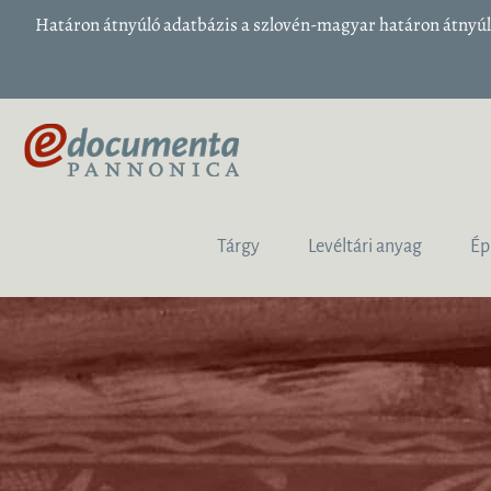
Határon átnyúló adatbázis a szlovén-magyar határon átnyúló
Tárgy
Levéltári anyag
Ép