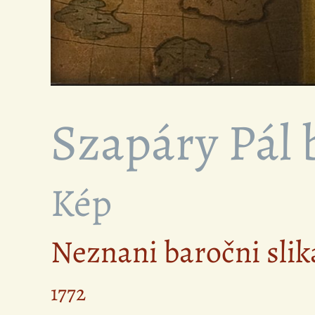
Szapáry Pál 
Kép
Neznani baročni slik
1772