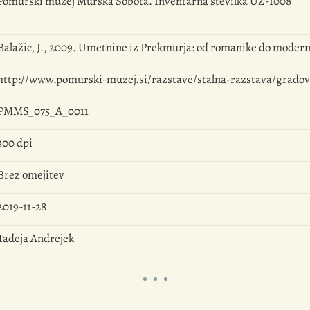
Pomurski muzej Murska Sobota. Inventarna številka UZ-1008
Balažic, J., 2009. Umetnine iz Prekmurja: od romanike do moder
http://www.pomurski-muzej.si/razstave/stalna-razstava/gradov
PMMS_075_A_0011
300 dpi
Brez omejitev
2019-11-28
Tadeja Andrejek