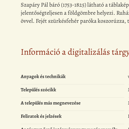
Szapáry Pál báró (1753-1825) látható a táblaké
jelentőségteljesen a földgömbre helyezi. Ruh
övvel. Fejét szürkésfehér paróka koszorúzza, 
Információ a digitalizálás tárg
Anyagok és technikák
Település szócikk
A település más megnevezése
Feliratok és jelzések