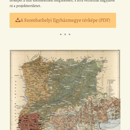
térképet a mai szemléletnek megfelelően, s arra vetítettük nagyjából
rá a projektterületet.
A Szombathelyi Egyházmegye térképe (PDF)