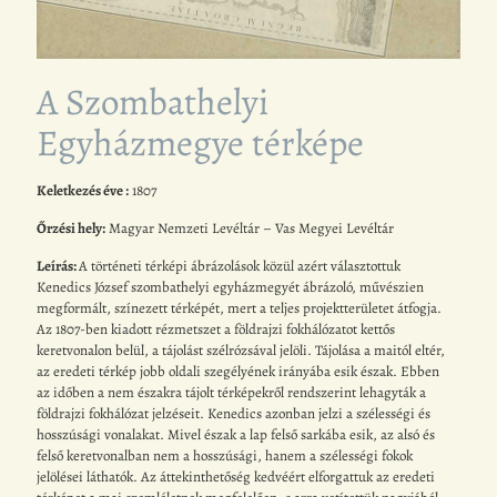
A Szombathelyi
Egyházmegye térképe
Keletkezés éve :
1807
Őrzési hely:
Magyar Nemzeti Levéltár – Vas Megyei Levéltár
Leírás:
A történeti térképi ábrázolások közül azért választottuk
Kenedics József szombathelyi egyházmegyét ábrázoló, művészien
megformált, színezett térképét, mert a teljes projektterületet átfogja.
Az 1807-ben kiadott rézmetszet a földrajzi fokhálózatot kettős
keretvonalon belül, a tájolást szélrózsával jelöli. Tájolása a maitól eltér,
az eredeti térkép jobb oldali szegélyének irányába esik észak. Ebben
az időben a nem északra tájolt térképekről rendszerint lehagyták a
földrajzi fokhálózat jelzéseit. Kenedics azonban jelzi a szélességi és
hosszúsági vonalakat. Mivel észak a lap felső sarkába esik, az alsó és
felső keretvonalban nem a hosszúsági, hanem a szélességi fokok
jelölései láthatók. Az áttekinthetőség kedvéért elforgattuk az eredeti