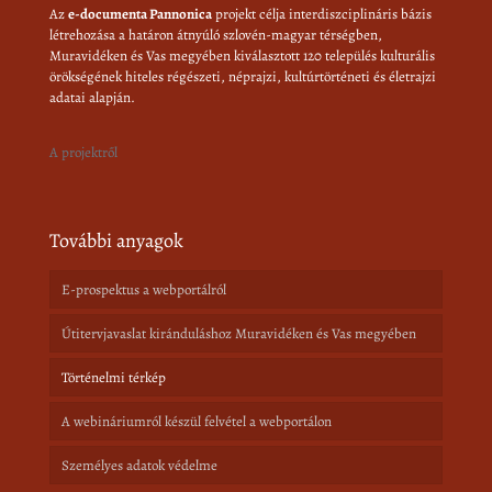
Az
e-documenta Pannonica
projekt célja interdiszciplináris bázis
létrehozása a határon átnyúló szlovén-magyar térségben,
Muravidéken és Vas megyében kiválasztott 120 település kulturális
örökségének hiteles régészeti, néprajzi, kultúrtörténeti és életrajzi
adatai alapján.
A projektről
További anyagok
E-prospektus a webportálról
Útitervjavaslat kiránduláshoz Muravidéken és Vas megyében
Történelmi térkép
A webináriumról készül felvétel a webportálon
Személyes adatok védelme