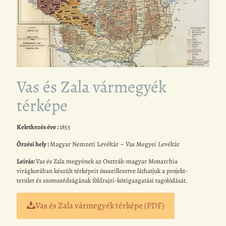
Vas és Zala vármegyék
térképe
Keletkezés éve :
1855
Őrzési hely :
Magyar Nemzeti Levéltár – Vas Megyei Levéltár
Leírás:
Vas és Zala megyének az Osztrák-magyar Monarchia
virágkorában készült térképeit összeillesztve láthatjuk a projekt-
terület és szomszédságának földrajzi-közigazgatási tagolódását.
Vas és Zala vármegyék térképe (PDF)