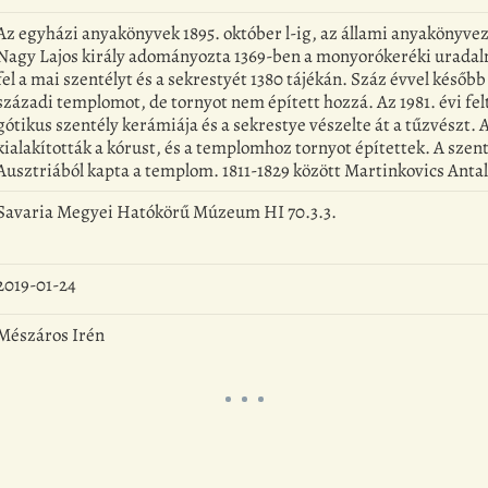
Az egyházi anyakönyvek 1895. október l-ig, az állami anyakönyvezé
Nagy Lajos király adományozta 1369-ben a monyorókeréki uradalma
fel a mai szentélyt és a sekrestyét 1380 tájékán. Száz évvel később
századi templomot, de tornyot nem épített hozzá. Az 1981. évi fel
gótikus szentély kerámiája és a sekrestye vészelte át a tűzvészt. Az
kialakították a kórust, és a templomhoz tornyot építettek. A szent
Ausztriából kapta a templom. 1811-1829 között Martinkovics Antal v
Savaria Megyei Hatókörű Múzeum HI 70.3.3.
2019-01-24
Mészáros Irén