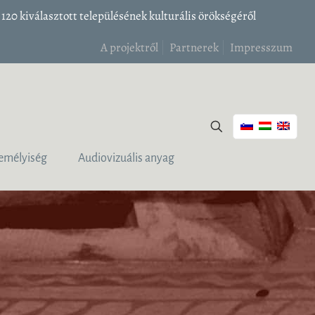
20 kiválasztott településének kulturális örökségéről
A projektről
Partnerek
Impresszum
emélyiség
Audiovizuális anyag