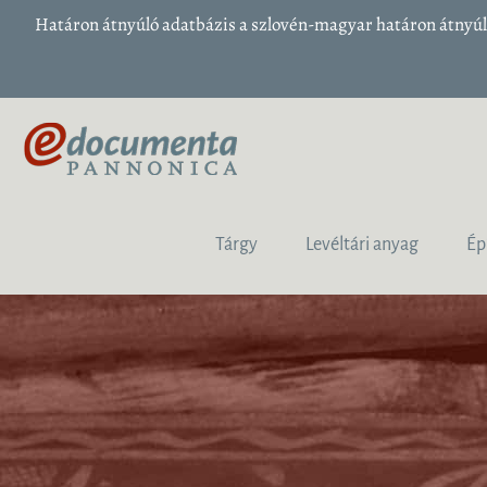
Határon átnyúló adatbázis a szlovén-magyar határon átnyúló
Tárgy
Levéltári anyag
Ép