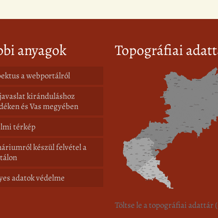
bbi anyagok
Topográfiai adatt
ektus a webportálról
javaslat kiránduláshoz
déken és Vas megyében
lmi térkép
áriumról készül felvétel a
tálon
yes adatok védelme
Töltse le a topográfiai adattár