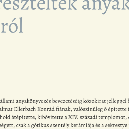
reszteltek anya
ról
állami anyakönyvezés bevezetéséig közokirat jelleggel b
t Ellerbach Konrád fiának, valószínűleg ő építette fel
thold átépítette, kibővítette a XIV. századi templomot,
leégett, csak a gótikus szentély kerámiája és a sekresty