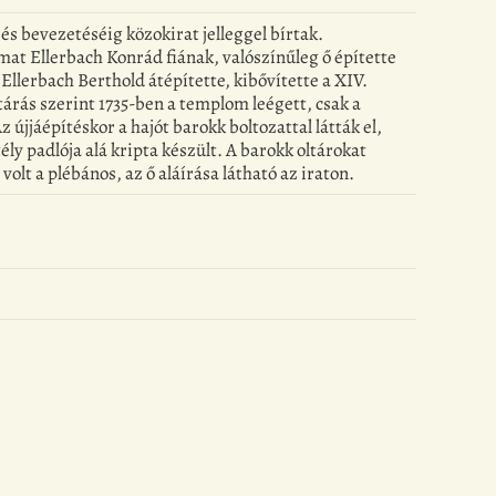
s bevezetéséig közokirat jelleggel bírtak.
t Ellerbach Konrád fiának, valószínűleg ő építette
 Ellerbach Berthold átépítette, kibővítette a XIV.
tárás szerint 1735-ben a templom leégett, csak a
 újjáépítéskor a hajót barokk boltozattal látták el,
ély padlója alá kripta készült. A barokk oltárokat
olt a plébános, az ő aláírása látható az iraton.