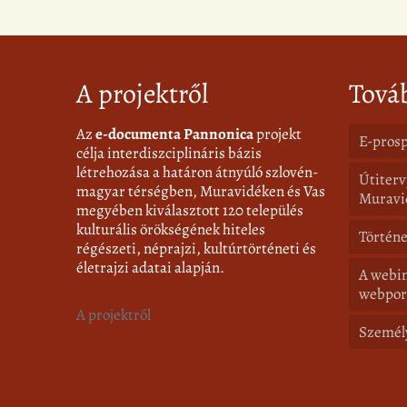
A projektről
Tová
Az
e-documenta Pannonica
projekt
E-prosp
célja interdiszciplináris bázis
létrehozása a határon átnyúló szlovén-
Útiterv
magyar térségben, Muravidéken és Vas
Muravi
megyében kiválasztott 120 település
kulturális örökségének hiteles
Történe
régészeti, néprajzi, kultúrtörténeti és
életrajzi adatai alapján.
A webin
webpor
A projektről
Személ