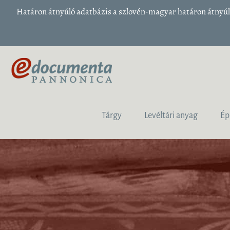
Határon átnyúló adatbázis a szlovén-magyar határon átnyúló
Tárgy
Levéltári anyag
Ép