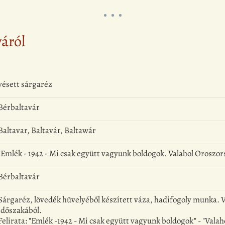
yáról
vésett sárgaréz
Bérbaltavár
Baltavar, Baltavár, Baltawár
"Emlék - 1942 - Mi csak együtt vagyunk boldogok. Valahol Oroszor
Bérbaltavár
Sárgaréz, lövedék hüvelyéből készített váza, hadifogoly munka. Vé
időszakából.
Felirata: "Emlék -1942 - Mi csak együtt vagyunk boldogok" - "Vala