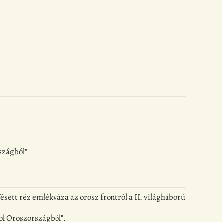
szágból"
sett réz emlékváza az orosz frontról a II. világháború
hol Oroszországból".