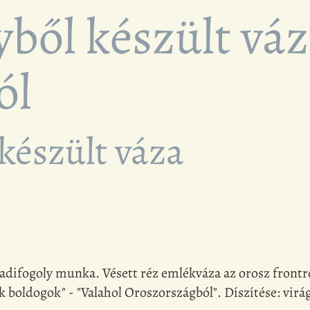
ből készült vá
ól
készült váza
hadifogoly munka. Vésett réz emlékváza az orosz frontró
nk boldogok" - "Valahol Oroszországból". Díszítése: vi