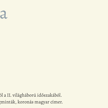
za
l a II. világháború időszakából.
rágminták, koronás magyar címer.