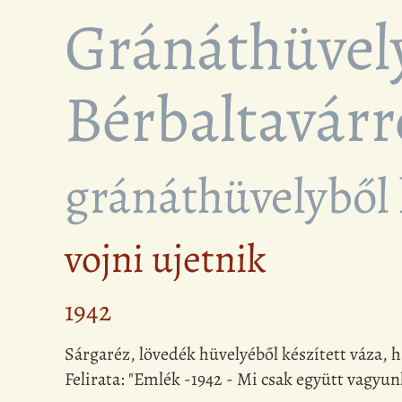
Gránáthüvely
Bérbaltavárr
gránáthüvelyből 
vojni ujetnik
1942
Sárgaréz, lövedék hüvelyéből készített váza, 
Felirata: "Emlék -1942 - Mi csak együtt vagyu