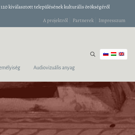
20 kiválasztott településének kulturális örökségéről
A projektről
Partnerek
Impresszum
emélyiség
Audiovizuális anyag