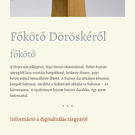
Főkötő Döröskéről
főkötő
A férjes nőt jelképező, fejet borító öltözetdarab. Fehér batiszt
anyagból laza mintájú horgolással, keskeny díszes, gépi
betétcsíkkal összeállított főkötő. A batiszt darabkákon kétsoros,
horgolt fodrozat, továbbá a fejkötő két oldalán is fodrozat – ez
háromsoros. A nyakrészen húzott batiszt darabka, egy soros
fodrozattal.
Információ a digitalizálás tárgyáról