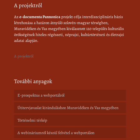
A projektről
Az
e-documenta Pannonica
projekt célja interdiszciplináris bázis
létrehozása a határon átnyúló szlovén-magyar térségben,
Muravidéken és Vas megyében kiválasztott 120 település kulturális
örökségének hiteles régészeti, néprajzi, kultúrtörténeti és életrajzi
adatai alapján.
A projektről
További anyagok
E-prospektus a webportálról
Útitervjavaslat kiránduláshoz Muravidéken és Vas megyében
Történelmi térkép
A webináriumról készül felvétel a webportálon