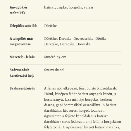
Anyagok és
batiszt, csipke, horgolás, varrás
technikák
Település szócikk
Döröske
A település más
Dőrőske, Dereske, Doeroeschke, Dőrőke,
megnevezése
Deretske, Derecske, Döröcske
Méretek – leírás
átmérő: 29 cm
Származási/
Szarvaskend
keletkezési hely
Szakszerű leírás
A férjes nőt jelképező, fejet borító öltözetdarab.
Hátul, középen fehér batiszt anyagok között, 3
hosszirányú, laza mintájú horgolás, keskeny
díszes, gépi betétcsíkkal összeállítva. A batiszt
darabkákon két soros, horgolt fodorzat,
úgyszintén a fejkötő két oldalán is batiszt
darabkán 3 soros fodorzat, ami felül, a horgoláson
folytatódik. A nyakrészen húzott batiszt darabka,