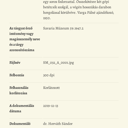
egy soros fodorzattal. Összekötésre két gépi
betétcsík szolgál, a végén hosszúkás darabon
horgolással körülvéve. Varga Pálné ajándékozó,
1950.
Az tárgyat őrző
Savaria Múzeum 59.1947.2
intézmény vagy
magánszemély neve
és a tárgy
azonosítószáma
Fájlnév
SM_032_A_0001.jpg
Felbontás
300 dpi
Felhasználás
Korlátozott
korlátozása
A dokumentálás
2019-12-13
dátuma
Dokumentáló
dr. Horváth Sándor