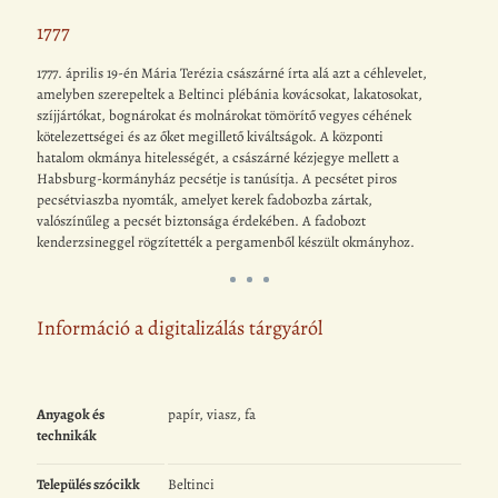
1777
1777. április 19-én Mária Terézia császárné írta alá azt a céhlevelet,
amelyben szerepeltek a Beltinci plébánia kovácsokat, lakatosokat,
szíjjártókat, bognárokat és molnárokat tömörítő vegyes céhének
kötelezettségei és az őket megillető kiváltságok. A központi
hatalom okmánya hitelességét, a császárné kézjegye mellett a
Habsburg-kormányház pecsétje is tanúsítja. A pecsétet piros
pecsétviaszba nyomták, amelyet kerek fadobozba zártak,
valószínűleg a pecsét biztonsága érdekében. A fadobozt
kenderzsineggel rögzítették a pergamenből készült okmányhoz.
Információ a digitalizálás tárgyáról
Anyagok és
papír, viasz, fa
technikák
Település szócikk
Beltinci