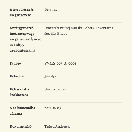
A település más
Belatinc
megnevezése
Az tárgyat őrző
Pomurski muzej Murska Sobota. Inventarna
intézmény vagy
številka E 1917.
magánszemély neve
és a tárgy
azonosítószáma
Fájlnév
PMMS_005_A_0002
Felbontás
300 dpi
Felhasználás
Brez omejitev
korlátozása
A dokumentálás
2019-12-05
dátuma
Dokumentáló
Tadeja Andrejek