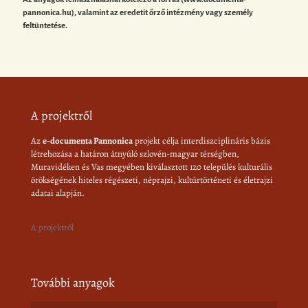
pannonica.hu), valamint az eredetit őrző intézmény vagy személy
feltüntetése.
A projektről
Az
e-documenta Pannonica
projekt célja interdiszciplináris bázis
létrehozása a határon átnyúló szlovén-magyar térségben,
Muravidéken és Vas megyében kiválasztott 120 település kulturális
örökségének hiteles régészeti, néprajzi, kultúrtörténeti és életrajzi
adatai alapján.
A projektről
További anyagok