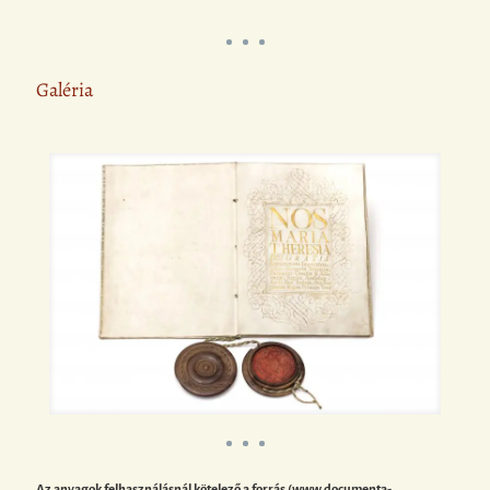
Galéria
Az anyagok felhasználásnál kötelező a forrás (www.documenta-