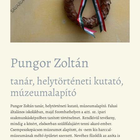
Pungor Zoltán
tanár, helytörténeti kutató,
múzeumalapító
Pungor Zoltán tanár, helytörténeti kutató, múzeumalapító. Falusi
általános iskolákban, majd Szombathelyen a 405. sz. ipari
szakmunkásképzőben tanított történelmet. Rendkívül tevékeny,
mindig a közért, elsősorban szülőfalujáért tenni akaró ember.
Csempeszkopácson múzeumot alapított, és -nem kis harccal-
múzeumának méltó épületet szerzett. Nevéhez fűződik az azóta is