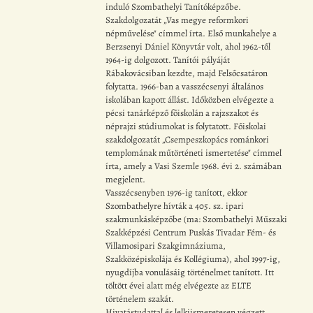
induló Szombathelyi Tanítóképzőbe.
Szakdolgozatát „Vas megye reformkori
népművelése" címmel írta. Első munkahelye a
Berzsenyi Dániel Könyvtár volt, ahol 1962-től
1964-ig dolgozott. Tanítói pályáját
Rábakovácsiban kezdte, majd Felsőcsatáron
folytatta. 1966-ban a vasszécsenyi általános
iskolában kapott állást. Időközben elvégezte a
pécsi tanárképző főiskolán a rajzszakot és
néprajzi stúdiumokat is folytatott. Főiskolai
szakdolgozatát „Csempeszkopács románkori
templomának műtörténeti ismertetése" címmel
írta, amely a Vasi Szemle 1968. évi 2. számában
megjelent.
Vasszécsenyben 1976-ig tanított, ekkor
Szombathelyre hívták a 405. sz. ipari
szakmunkásképzőbe (ma: Szombathelyi Műszaki
Szakképzési Centrum Puskás Tivadar Fém- és
Villamosipari Szakgimnáziuma,
Szakközépiskolája és Kollégiuma), ahol 1997-ig,
nyugdíjba vonulásáig történelmet tanított. Itt
töltött évei alatt még elvégezte az ELTE
történelem szakát.
Hivatástudattal és lelkiismeretesen végzett