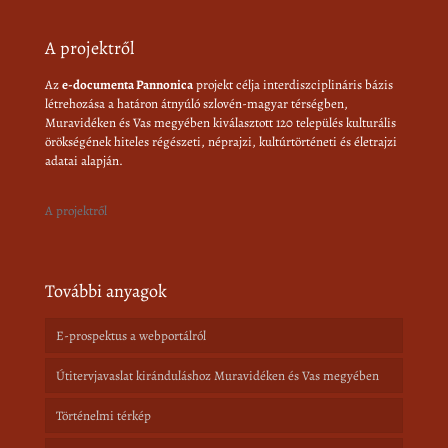
A projektről
Az
e-documenta Pannonica
projekt célja interdiszciplináris bázis
létrehozása a határon átnyúló szlovén-magyar térségben,
Muravidéken és Vas megyében kiválasztott 120 település kulturális
örökségének hiteles régészeti, néprajzi, kultúrtörténeti és életrajzi
adatai alapján.
A projektről
További anyagok
E-prospektus a webportálról
Útitervjavaslat kiránduláshoz Muravidéken és Vas megyében
Történelmi térkép