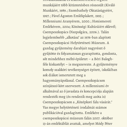
munkájáért több kitüntetésben részesült (Kiváló
Munkáért, 1989.; Szombathely Oktatásügyéért,
1997.; Pável Ágoston Emlékplakett, 1995.;
Millenniumi Aranyérem, 2000.; Honismereti
Emlékérem, 2004; Közösségi Kultúráiért oklevél;
Csempeszkopács Díszpolgára, 2006.). Talán
legjelentősebb „alkotása" az 1976-ban alapított
Csempeszkopácsi Helytörténeti Múzeum. A
gazdag gyűjtemény darabjait nagyrészt ő
gyűjtötte és folyamatosan gyarapította, gondozta,
sőt mindehhez méltó épületet – a Béri Balogh-
féle kiskastélyt – is megszerezte. A gyűjteményre
komoly szakköri tevékenységet épített, iskoláiban
sok diákot ismertetett meg a
hagyományápolással. Csempeszkopácson
színjátszó kört szervezett. A millenniumi év
alkalmával az ő javaslata és koncepciója alapján
rendezték meg (és rendezik meg azóta is)
Csempeszkopácson a „Középkori falu vásárát."
Vas megye helytörténeti irodalmát számos
publikációval gazdagította. Emlékére a
csempeszkopácsi múzeum falán 2007. október
13-án emléktáblát avattak, amelyet Módy Péter