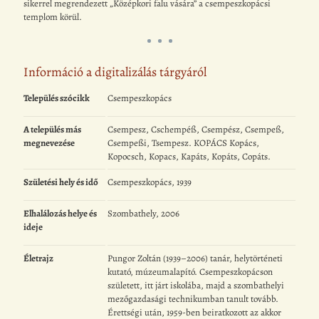
sikerrel megrendezett „Középkori falu vására” a csempeszkopácsi
templom körül.
Információ a digitalizálás tárgyáról
Település szócikk
Csempeszkopács
A település más
Csempesz, Cschempéß, Csempész, Csempeß,
megnevezése
Csempeßi, Tsempesz. KOPÁCS Kopács,
Kopocsch, Kopacs, Kapáts, Kopáts, Copáts.
Születési hely és idő
Csempeszkopács, 1939
Elhalálozás helye és
Szombathely, 2006
ideje
Életrajz
Pungor Zoltán (1939–2006) tanár, helytörténeti
kutató, múzeumalapító. Csempeszkopácson
született, itt járt iskolába, majd a szombathelyi
mezőgazdasági technikumban tanult tovább.
Érettségi után, 1959-ben beiratkozott az akkor