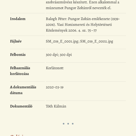
szobrászművész készített. Ezen alkalommal a
múzeumot Pungor Zoltánról nevezték el.
Irodalom
Balogh Péter: Pungor Zoltán emlékezete (1939-
2006). Vasi Honismereti és Helytörténeti
Közlemények 2006. 4. sz. 75–77
Fájlnév
SM_019_E_0001.jpg; SM_019_E_0002.jpg
Felbontás
300 dpi; 300 dpi
Felhasználás
Korlátozott
korlátozása
A dokumentálás
2020-03-19
dátuma
Dokumentáló
Tóth Kálmán