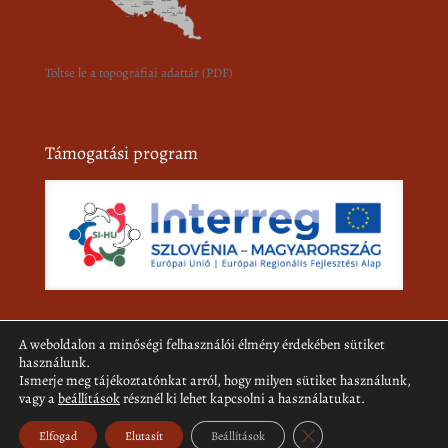
Töltse le a topográfiai adattár (PDF)
Támogatási program
A weboldalon a minőségi felhasználói élmény érdekében sütiket
használunk.
Ismerje meg tájékoztatónkat arról, hogy milyen sütiket használunk,
© 2018-2026 Pomurski muzej. Minden jog fenntartva.
vagy a
beállítások
résznél ki lehet kapcsolni a használatukat.
Weboldalfejlesztés:
Creative ideas
Close GDPR Cookie Ban
Elfogad
Elutasít
Beállítások