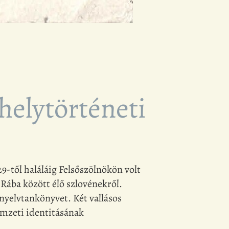
 helytörténeti
9-től haláláig Felsőszölnökön volt
 Rába között élő szlovénekről.
nyelvtankönyvet. Két vallásos
emzeti identitásának