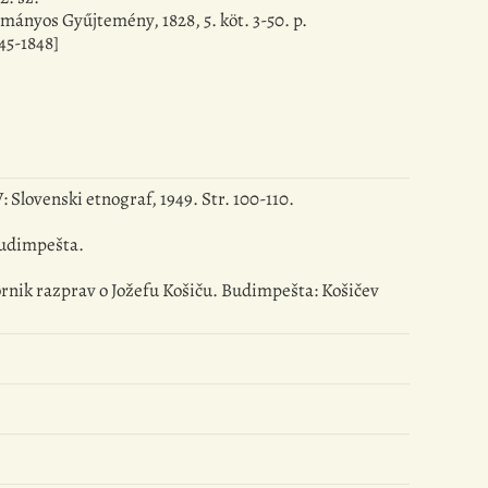
mányos Gyűjtemény, 1828, 5. köt. 3-50. p.
45-1848]
: Slovenski etnograf, 1949. Str. 100-110.
 Budimpešta.
zbornik razprav o Jožefu Košiču. Budimpešta: Košičev