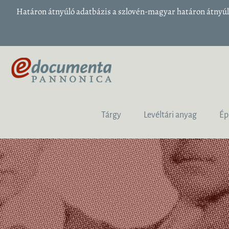
Határon átnyúló adatbázis a szlovén-magyar határon átnyúló
Tárgy
Levéltári anyag
Ép