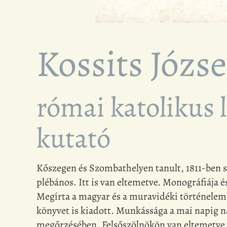
Kossits Józse
római katolikus l
kutató
Kőszegen és Szombathelyen tanult, 1811-ben sz
plébános. Itt is van eltemetve. Monográfiája é
Megírta a magyar és a muravidéki történelem 
könyvet is kiadott. Munkássága a mai napig n
megőrzésében. Felsőszölnökön van eltemetve, ne