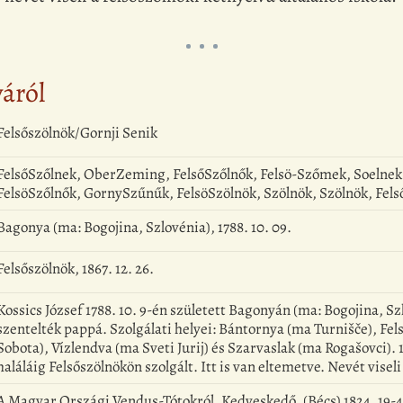
yáról
Felsőszölnök/Gornji Senik
FelsőSzőlnek, OberZeming, FelsőSzőlnők, Felsö-Szőmek, Soelnek,
FelsöSzőlnők, GornySzűnűk, FelsöSzölnök, Szölnök, Szölnök, Fe
Bagonya (ma: Bogojina, Szlovénia), 1788. 10. 09.
Felsőszölnök, 1867. 12. 26.
Kossics József 1788. 10. 9-én született Bagonyán (ma: Bogojina, 
szentelték pappá. Szolgálati helyei: Bántornya (ma Turnišče), 
Sobota), Vízlendva (ma Sveti Jurij) és Szarvaslak (ma Rogašovci). 
haláláig Felsőszölnökön szolgált. Itt is van eltemetve. Nevét viseli
A Magyar Országi Vendus-Tótokról. Kedveskedő, (Bécs) 1824, 19-4