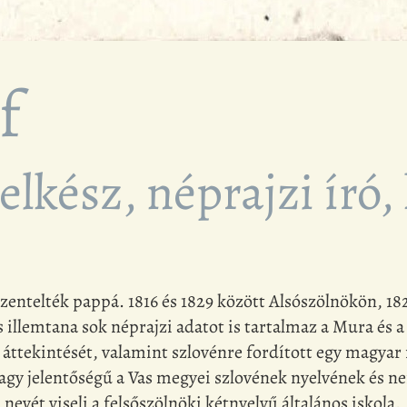
f
elkész, néprajzi író,
entelték pappá. 1816 és 1829 között Alsószölnökön, 182
s illemtana sok néprajzi adatot is tartalmaz a Mura és a
áttekintését, valamint szlovénre fordított egy magyar 
agy jelentőségű a Vas megyei szlovének nyelvének és n
vét viseli a felsőszölnöki kétnyelvű általános iskola.