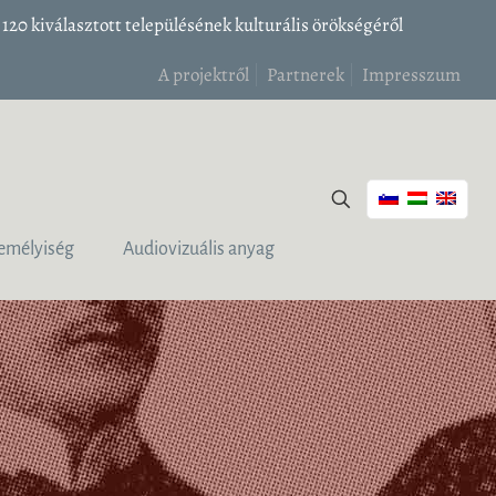
20 kiválasztott településének kulturális örökségéről
A projektről
Partnerek
Impresszum
emélyiség
Audiovizuális anyag