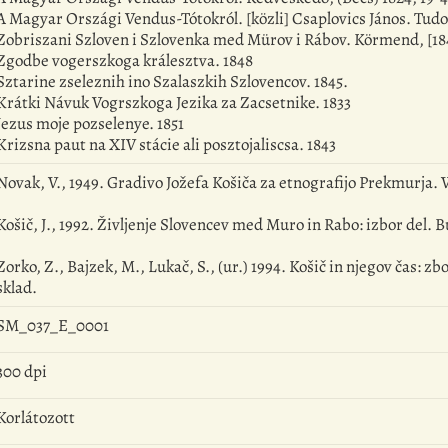
A Magyar Országi Vendus-Tótokról. [közli] Csaplovics János. Tudo
Zobriszani Szloven i Szlovenka med Mürov i Rábov. Körmend, [18
Zgodbe vogerszkoga králesztva. 1848
Sztarine zseleznih ino Szalaszkih Szlovencov. 1845.
Krátki Návuk Vogrszkoga Jezika za Zacsetnike. 1833
Jezus moje pozselenye. 1851
Krizsna paut na XIV stácie ali posztojaliscsa. 1843
Novak, V., 1949. Gradivo Jožefa Košiča za etnografijo Prekmurja. V
Košič, J., 1992. Življenje Slovencev med Muro in Rabo: izbor del.
Zorko, Z., Bajzek, M., Lukač, S., (ur.) 1994. Košič in njegov čas: 
sklad.
SM_037_E_0001
300 dpi
Korlátozott