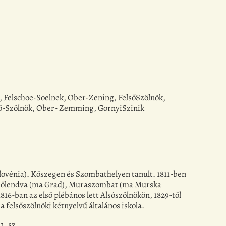
 Felschoe-Soelnek, Ober-Zening, FelsőSzölnök,
lső-Szölnök, Ober- Zemming, GornyiSzinik
Szlovénia). Kőszegen és Szombathelyen tanult. 1811-ben
Felsőlendva (ma Grad), Muraszombat (ma Murska
1816-ban az első plébános lett Alsószölnökön, 1829-től
 a felsőszölnöki kétnyelvű általános iskola.
2. sz.