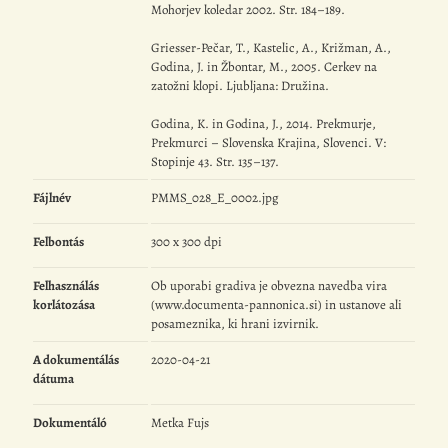
Mohorjev koledar 2002. Str. 184–189.
Griesser-Pečar, T., Kastelic, A., Križman, A.,
Godina, J. in Žbontar, M., 2005. Cerkev na
zatožni klopi. Ljubljana: Družina.
Godina, K. in Godina, J., 2014. Prekmurje,
Prekmurci – Slovenska Krajina, Slovenci. V:
Stopinje 43. Str. 135–137.
Fájlnév
PMMS_028_E_0002.jpg
Felbontás
300 x 300 dpi
Felhasználás
Ob uporabi gradiva je obvezna navedba vira
korlátozása
(www.documenta-pannonica.si) in ustanove ali
posameznika, ki hrani izvirnik.
A dokumentálás
2020-04-21
dátuma
Dokumentáló
Metka Fujs