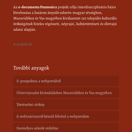
Az
e-documenta Pannonica
projekt célja interdiszciplináris bázis
létrehozása a határon átnyúló szlovén-magyar térségben,
Muravidéken és Vas megyében kiválasztott 120 település kulturális
örökségének hiteles régészeti, néprajzi, kultúrtörténeti és életrajzi
adatai alapján.
A projektről
További anyagok
E-prospektus a webportálról
Útitervjavaslat kiránduláshoz Muravidéken és Vas megyében
Történelmi térkép
A webináriumról készül felvétel a webportálon
Személyes adatok védelme