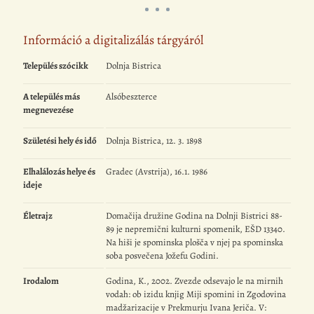
Információ a digitalizálás tárgyáról
Település szócikk
Dolnja Bistrica
A település más
Alsóbeszterce
megnevezése
Születési hely és idő
Dolnja Bistrica, 12. 3. 1898
Elhalálozás helye és
Gradec (Avstrija), 16.1. 1986
ideje
Életrajz
Domačija družine Godina na Dolnji Bistrici 88-
89 je nepremični kulturni spomenik, EŠD 13340.
Na hiši je spominska plošča v njej pa spominska
soba posvečena Jožefu Godini.
Irodalom
Godina, K., 2002. Zvezde odsevajo le na mirnih
vodah: ob izidu knjig Miji spomini in Zgodovina
madžarizacije v Prekmurju Ivana Jeriča. V: