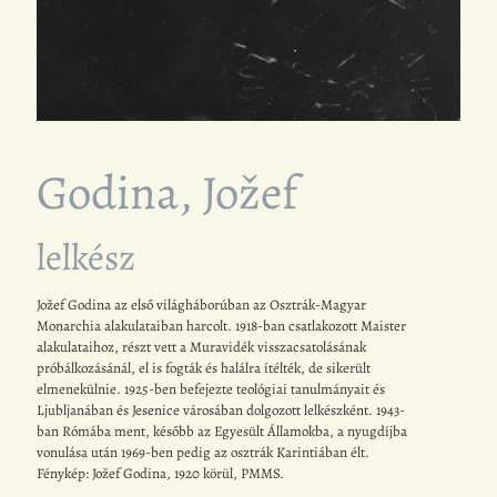
Godina, Jožef
lelkész
Jožef Godina az első világháborúban az Osztrák-Magyar
Monarchia alakulataiban harcolt. 1918-ban csatlakozott Maister
alakulataihoz, részt vett a Muravidék visszacsatolásának
próbálkozásánál, el is fogták és halálra ítélték, de sikerült
elmenekülnie. 1925-ben befejezte teológiai tanulmányait és
Ljubljanában és Jesenice városában dolgozott lelkészként. 1943-
ban Rómába ment, később az Egyesült Államokba, a nyugdíjba
vonulása után 1969-ben pedig az osztrák Karintiában élt.
Fénykép: Jožef Godina, 1920 körül, PMMS.