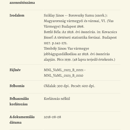
azonosítószáma
Irodalom
Sziklay János -- Borovszky Samu (szerk.):
Magyarország vármegyéi és városai, VI. (Vas
Vármegye) Budapest 1898.
Bottló Béla: Az 1828. évi összeírás. in: Kovacsics
József: A történeti statisztika forrásai. Budapest
1957. p.242-272.
Tömböly János: Vas vármegye
jobbágygazdálkodása az 1828. évi összeírás
alapján. Pécs 1939. (48 lapra terjedő értekezés.)
Fájlnév
MNL_VaML_0103_B_0001 -
MNL_VaML_0103_B_0010
Felbontás
Oldalak: 300 dpi. Pecsét: 600 dpi.
Felhasználás
Korlátozás nélkül
korlátozása
A dokumentálás
2018-08-08
dátuma