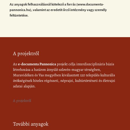
Az anyagok felhasználásnál kötelező a forrás (www.documenta-
pannonica.hu), valamint az eredetit őrző intézmény vagy személy
feltüntetése.
A projektről
Az
e-documenta Pannonica
projekt célja interdiszciplináris bázis
létrehozása a határon átnyúló szlovén-magyar térségben,
Muravidéken és Vas megyében kiválasztott 120 település kulturális
örökségének hiteles régészeti, néprajzi, kultúrtörténeti és életrajzi
adatai alapján.
A projektről
További anyagok