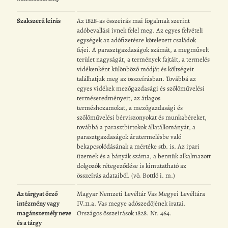
Szakszerű leírás
Az 1828-as összeírás mai fogalmak szerint
adóbevallási ívnek felel meg. Az egyes felvételi
egységek az adófizetésre kötelezett családok
fejei. A parasztgazdaságok számát, a megművelt
terület nagyságát, a termények fajtáit, a termelés
vidékenként különböző módját és költségeit
találhatjuk meg az összeírásban. Továbbá az
egyes vidékek mezőgazdasági és szőlőművelési
terméseredményeit, az átlagos
terméshozamokat, a mezőgazdasági és
szőlőművelési bérviszonyokat és munkabéreket,
továbbá a parasztbirtokok állatállományát, a
parasztgazdaságok árutermelésbe való
bekapcsolódásának a mértéke stb. is. Az ipari
üzemek és a bányák száma, a bennük alkalmazott
dolgozók rétegeződése is kimutatható az
összeírás adataiból. (vö. Bottló i. m.)
Az tárgyat őrző
Magyar Nemzeti Levéltár Vas Megyei Levéltára
intézmény vagy
IV.11.a. Vas megye adószedőjének iratai.
magánszemély neve
Országos összeírások 1828. Nr. 464.
és a tárgy