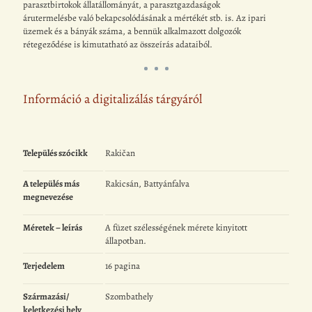
parasztbirtokok állatállományát, a parasztgazdaságok
árutermelésbe való bekapcsolódásának a mértékét stb. is. Az ipari
üzemek és a bányák száma, a bennük alkalmazott dolgozók
rétegeződése is kimutatható az összeírás adataiból.
Információ a digitalizálás tárgyáról
Település szócikk
Rakičan
A település más
Rakicsán, Battyánfalva
megnevezése
Méretek – leírás
A füzet szélességének mérete kinyitott
állapotban.
Terjedelem
16 pagina
Származási/
Szombathely
keletkezési hely