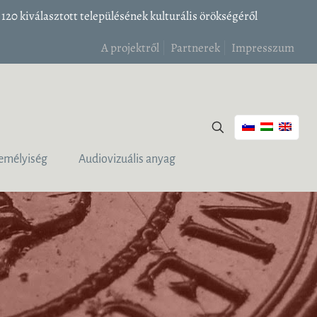
20 kiválasztott településének kulturális örökségéről
A projektről
Partnerek
Impresszum
emélyiség
Audiovizuális anyag