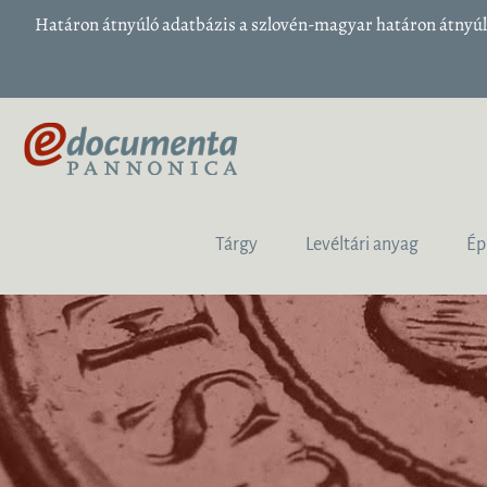
Határon átnyúló adatbázis a szlovén-magyar határon átnyúló
Tárgy
Levéltári anyag
Ép