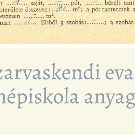
zarvaskendi ev
népiskola anyag