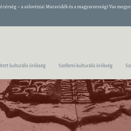
 térség – a szlovéniai Muravidék és a magyarországi Vas megye 1
ített kulturális örökség
Szellemi kulturális örökség
Sz