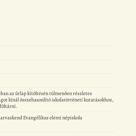
kábban az űrlap kitöltésén túlmenően részletes
got kínál összehasonlító iskolatörténeti kutatásokhoz,
föltárni.
zarvaskend Evangélikus elemi népiskola