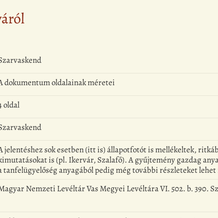
yáról
Szarvaskend
A dokumentum oldalainak méretei
4 oldal
Szarvaskend
A jelentéshez sok esetben (itt is) állapotfotót is mellékeltek, rit
kimutatásokat is (pl. Ikervár, Szalafő). A gyűjtemény gazdag anya
a tanfelügyelőség anyagából pedig még további részleteket lehet 
Magyar Nemzeti Levéltár Vas Megyei Levéltára VI. 502. b. 390. S