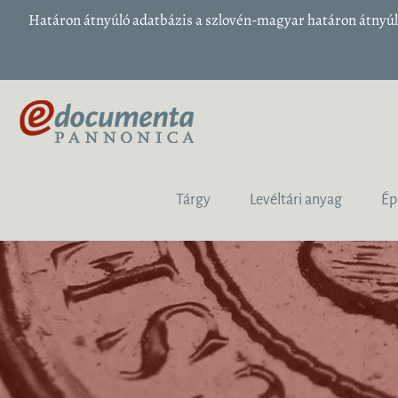
Határon átnyúló adatbázis a szlovén-magyar határon átnyúló
Tárgy
Levéltári anyag
Ép