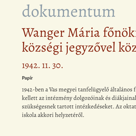
dokumentum
Wanger Mária főnöknő
községi jegyzővel kö
1942. 11. 30.
Papír
1942-ben a Vas megyei tanfelügyelő általános 
kellett az intézmény dolgozóinak és diákjainak 
szükségesnek tartott intézkedéseket. Az oktat
iskola akkori helyzetéről.