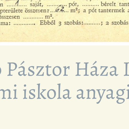
 Pásztor Háza I
mi iskola anyagi