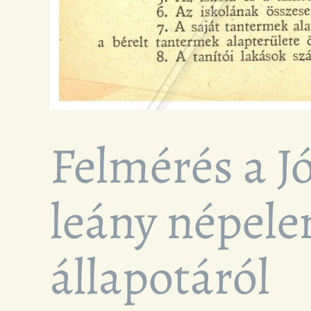
Felmérés a Jó
leány népele
állapotáról