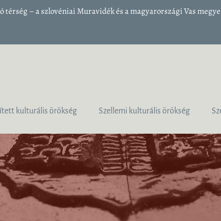
 térség – a szlovéniai Muravidék és a magyarországi Vas megye 1
ített kulturális örökség
Szellemi kulturális örökség
Sz