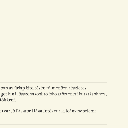
kábban az űrlap kitöltésén túlmenően részletes
got kínál összehasonlító iskolatörténeti kutatásokhoz,
föltárni.
ervár Jó Pásztor Háza Intézet r.k. leány népelemi