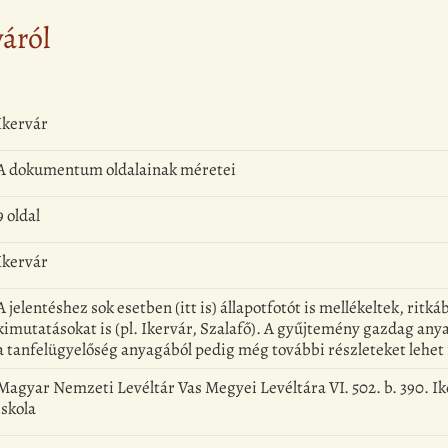
yáról
Ikervár
A dokumentum oldalainak méretei
9 oldal
Ikervár
A jelentéshez sok esetben (itt is) állapotfotót is mellékeltek, rit
kimutatásokat is (pl. Ikervár, Szalafő). A gyűjtemény gazdag anya
a tanfelügyelőség anyagából pedig még további részleteket lehet 
Magyar Nemzeti Levéltár Vas Megyei Levéltára VI. 502. b. 390. Ik
iskola