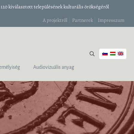
20 kiválasztott településének kulturális örökségéről
A projektről
Partnerek
Impresszum
emélyiség
Audiovizuális anyag