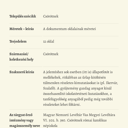
Település szócikk
Csörötnek
Méretek – leírás
A dokumentum oldalainak méretei
Terjedelem
12 oldal
Származási/
Csörötnek
keletkezési hely
Szakszerű leírás
A jelentéshez sok esetben (itt is) állapotfotót is
mellékeltek, ritkábban az űrlap kitöltésén
túlmenően részletes kimutatásokat is (pl. Ikervár,
Szalafő). A gyűjtemény gazdag anyagot kínál
összehasonlító iskolatörténeti kutatásokhoz, a
tanfelügyelőség anyagából pedig még további
részleteket lehet föltárni.
Az tárgyat őrző
Magyar Nemzeti Levéltár Vas Megyei Levéltára
intézmény vagy
VI. 502. b. 390. Csörötnek római katolikus
magánszemély neve
népiskola