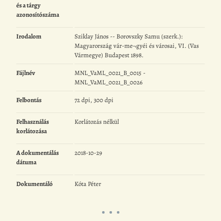
és a tárgy
azonosítószáma
Irodalom
Sziklay János -- Borovszky Samu (szerk.):
Magyarország vár-me¬gyéi és városai, VI. (Vas
Vármegye) Budapest 1898.
Fájlnév
MNL_VaML_0021_B_0015 -
MNL_VaML_0021_B_0026
Felbontás
72 dpi, 300 dpi
Felhasználás
Korlátozás nélkül
korlátozása
A dokumentálás
2018-10-29
dátuma
Dokumentáló
Kóta Péter