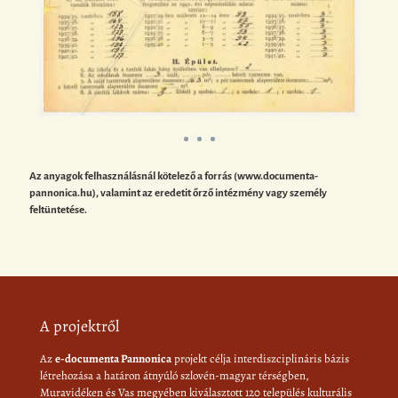
Az anyagok felhasználásnál kötelező a forrás (www.documenta-
pannonica.hu), valamint az eredetit őrző intézmény vagy személy
feltüntetése.
A projektről
Az
e-documenta Pannonica
projekt célja interdiszciplináris bázis
létrehozása a határon átnyúló szlovén-magyar térségben,
Muravidéken és Vas megyében kiválasztott 120 település kulturális