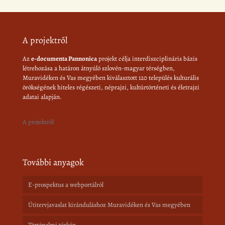
A projektről
Az
e-documenta Pannonica
projekt célja interdiszciplináris bázis
létrehozása a határon átnyúló szlovén-magyar térségben,
Muravidéken és Vas megyében kiválasztott 120 település kulturális
örökségének hiteles régészeti, néprajzi, kultúrtörténeti és életrajzi
adatai alapján.
A projektről
További anyagok
E-prospektus a webportálról
Útitervjavaslat kiránduláshoz Muravidéken és Vas megyében
Történelmi térkép