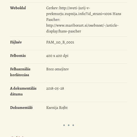
Weboldal
Cerkev: http://sveti-jurij-v-
prekmurju.zupnija.info/?id_strani=1006 Hans
Pascher:
http://www.mariborart.si/osebnost/-/article-
display/hans-pascher
Fájlnév
PAM_110_B_0001
Felbontás
400 x 400 dpi
Felhasználás
Brez omejitev
korlátozása
A dokumentálás
2018-05-28
dátuma
Dokumentáló
Ksenija Rojht