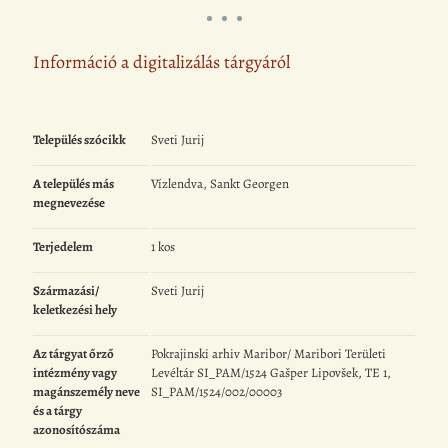
Információ a digitalizálás tárgyáról
Település szócikk
Sveti Jurij
A település más
Vízlendva, Sankt Georgen
megnevezése
Terjedelem
1 kos
Származási/
Sveti Jurij
keletkezési hely
Az tárgyat őrző
Pokrajinski arhiv Maribor/ Maribori Területi
intézmény vagy
Levéltár SI_PAM/1524 Gašper Lipovšek, TE 1,
magánszemély neve
SI_PAM/1524/002/00003
és a tárgy
azonosítószáma