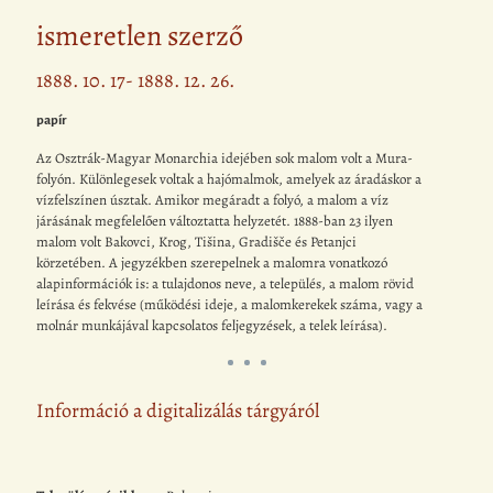
ismeretlen szerző
1888. 10. 17- 1888. 12. 26.
papír
Az Osztrák-Magyar Monarchia idejében sok malom volt a Mura-
folyón. Különlegesek voltak a hajómalmok, amelyek az áradáskor a
vízfelszínen úsztak. Amikor megáradt a folyó, a malom a víz
járásának megfelelően változtatta helyzetét. 1888-ban 23 ilyen
malom volt Bakovci, Krog, Tišina, Gradišče és Petanjci
körzetében. A jegyzékben szerepelnek a malomra vonatkozó
alapinformációk is: a tulajdonos neve, a település, a malom rövid
leírása és fekvése (működési ideje, a malomkerekek száma, vagy a
molnár munkájával kapcsolatos feljegyzések, a telek leírása).
Információ a digitalizálás tárgyáról