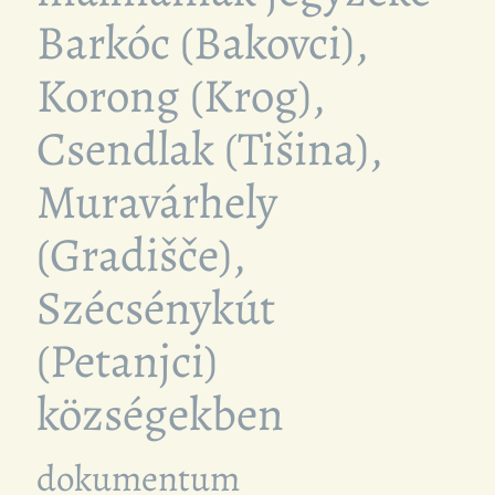
Barkóc (Bakovci),
Korong (Krog),
Csendlak (Tišina),
Muravárhely
(Gradišče),
Szécsénykút
(Petanjci)
községekben
dokumentum