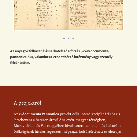
Az anyagok felhasználásnál kötelező a forrás (www.documenta-
pannonica.hu), valamint az eredetit őrző intézmény vagy személy
feltüntetése.
A projektről
Az
e-documenta Pannonica
projekt célja interdiszciplináris bázis
létrehozása a határon átnyúló szlovén-magyar térségben,
Muravidéken és Vas megyében kiválasztott 120 település kulturális
örökségének hiteles régészeti, néprajzi, kultúrtörténeti és életrajzi