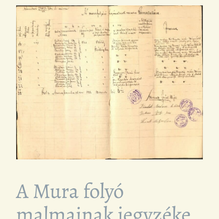
A Mura folyó
malmainak jegyzéke