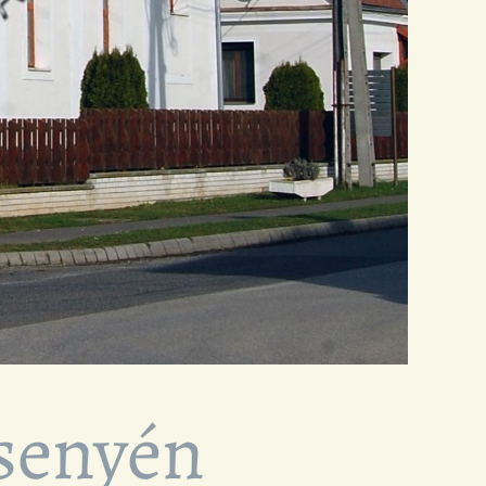
senyén