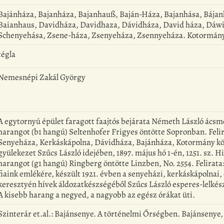
Bajánháza, Bajanháza, Bajanhauß, Baján-Háza, Bajanhása, Bája
Baianhaus, Davidháza, Davidhaza, Dávidháza, David háza, Dáw
Schenyehása, Zsene-háza, Zsenyeháza, Zsennyeháza. Kotormán
tégla
Nemesnépi Zakál György
A egytornyú épület faragott faajtós bejárata Németh László ácsm
harangot (b1 hangú) Seltenhofer Frigyes öntötte Sopronban. Felir
Senyeháza, Kerkáskápolna, Dávidháza, Bajánháza, Kotormány kö
gyülekezet Szűcs László idejében, 1897. május hó 1-én, 1251. sz. H
harangot (g1 hangú) Ringberg öntötte Linzben, No. 2554. Felirata:
fiaink emlékére, készült 1921. évben a senyeházi, kerkáskápolnai
keresztyén hívek áldozatkészségéből Szűcs László esperes-lelkész
A kisebb harang a negyed, a nagyobb az egész órákat üti.
Szinterár et.al.: Bajánsenye. A történelmi Őrségben. Bajánsenye, 