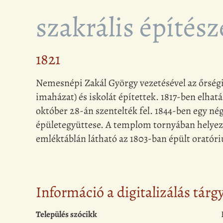
szakrális építész
1821
Nemesnépi Zakál György vezetésével az őrségi
imaházat) és iskolát építettek. 1817-ben elha
október 28-án szentelték fel. 1844-ben egy négy
épületegyüttese. A templom tornyában helyezt
emléktáblán látható az 1803-ban épült oratóri
Információ a digitalizálás tárg
Település szócikk