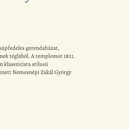
zsúpfedeles gerendaházat,
enek téglából. A templomot 1821.
 klasszicista stílusú
lyezett Nemesnépi Zakál György