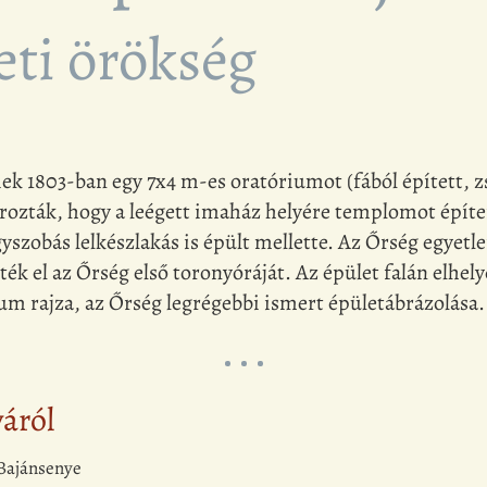
eti örökség
ek 1803-ban egy 7x4 m-es oratóriumot (fából épített, 
tározták, hogy a leégett imaház helyére templomot épít
szobás lelkészlakás is épült mellette. Az Őrség egyetlen
ék el az Őrség első toronyóráját. Az épület falán elhe
um rajza, az Őrség legrégebbi ismert épületábrázolása.
yáról
Bajánsenye