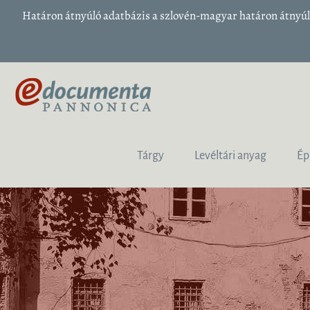
Határon átnyúló adatbázis a szlovén-magyar határon átnyúló
Tárgy
Levéltári anyag
Ép