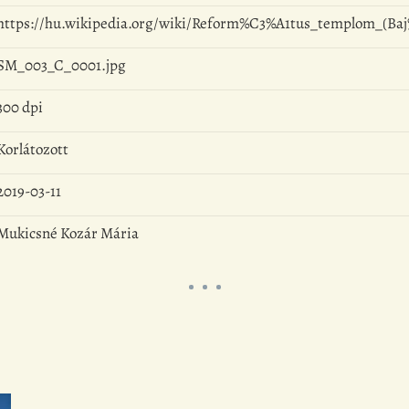
https://hu.wikipedia.org/wiki/Reform%C3%A1tus_templom_(Baj%C3
SM_003_C_0001.jpg
300 dpi
Korlátozott
2019-03-11
Mukicsné Kozár Mária