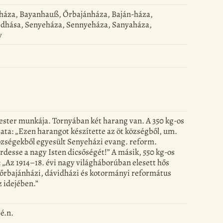
nháza, Bayanhauß, Őrbajánháza, Baján-háza,
idhása, Senyeháza, Sennyeháza, Sanyaháza,
y
ester munkája. Tornyában két harang van. A 350 kg-os
ata: „Ezen harangot készítette az öt községből, um.
zségekből egyesült Senyeházi evang. reform.
irdesse a nagy Isten dicsőségét!” A másik, 550 kg-os
 „Az 1914–18. évi nagy világháborúban elesett hős
, őrbajánházi, dávidházi és kotormányi református
 idejében.”
é.n.