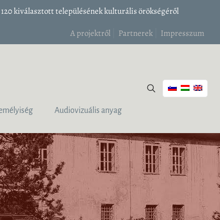
20 kiválasztott településének kulturális örökségéről
A projektről
Partnerek
Impresszum
emélyiség
Audiovizuális anyag