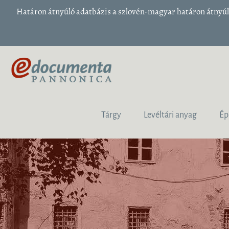
Határon átnyúló adatbázis a szlovén-magyar határon átnyúló
Tárgy
Levéltári anyag
Ép