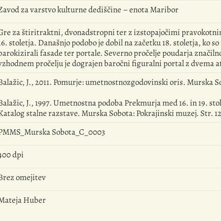
Zavod za varstvo kulturne dediščine – enota Maribor
Gre za štiritraktni, dvonadstropni ter z izstopajočimi pravokotni
16. stoletja. Današnjo podobo je dobil na začetku 18. stoletja, ko 
barokizirali fasade ter portale. Severno pročelje poudarja značilno
vzhodnem pročelju je dograjen baročni figuralni portal z dvema 
Balažic, J., 2011. Pomurje: umetnostnozgodovinski oris. Murska S
Balažic, J., 1997. Umetnostna podoba Prekmurja med 16. in 19. st
Katalog stalne razstave. Murska Sobota: Pokrajinski muzej. Str. 12
PMMS_Murska Sobota_C_0003
400 dpi
Brez omejitev
Mateja Huber