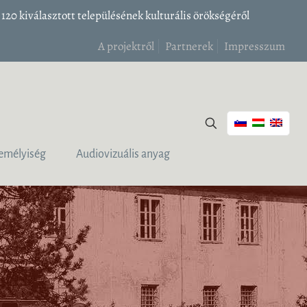
20 kiválasztott településének kulturális örökségéről
A projektről
Partnerek
Impresszum
emélyiség
Audiovizuális anyag