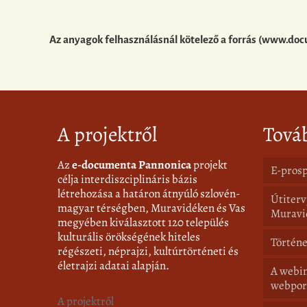
Az anyagok felhasználásnál kötelező a forrás (www.doc
A projektről
Tová
Az
e-documenta Pannonica
projekt
E-prosp
célja interdiszciplináris bázis
létrehozása a határon átnyúló szlovén-
Útiterv
magyar térségben, Muravidéken és Vas
Muravi
megyében kiválasztott 120 település
kulturális örökségének hiteles
Történe
régészeti, néprajzi, kultúrtörténeti és
életrajzi adatai alapján.
A webin
webpor
A projektről