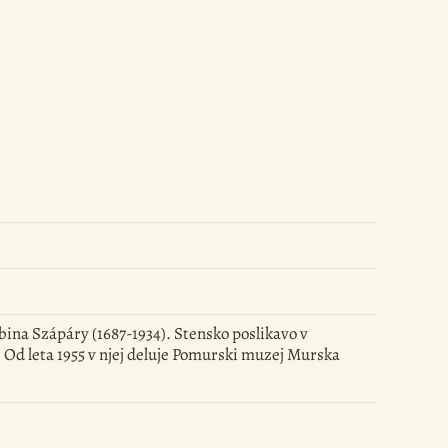
odbina Szápáry (1687-1934). Stensko poslikavo v
l. Od leta 1955 v njej deluje Pomurski muzej Murska