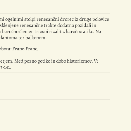
mi ogelnimi stolpi renesančni dvorec iz druge polovice
so sklenjene renesančne trakte dodatno pozidali in
 baročno členjen triosni rizalit z baročno atiko. Na
atlantoma ter balkonom.
obota: Franc-Franc.
oletjem. Med pozno gotiko in dobo historizmov. V:
7-141.