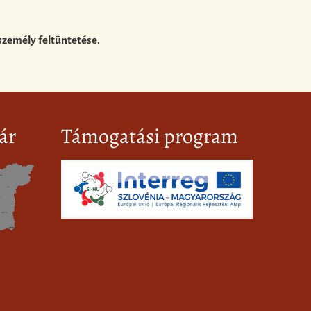
személy feltüntetése.
ár
Támogatási program