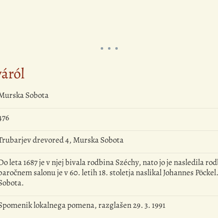
yáról
Murska Sobota
476
Trubarjev drevored 4, Murska Sobota
Do leta 1687 je v njej bivala rodbina Széchy, nato jo je nasledila r
baročnem salonu je v 60. letih 18. stoletja naslikal Johannes Pöcke
Sobota.
Spomenik lokalnega pomena, razglašen 29. 3. 1991