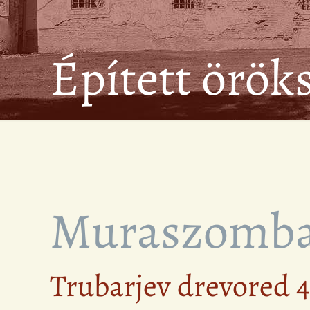
Épített örök
Muraszomba
Trubarjev drevored 