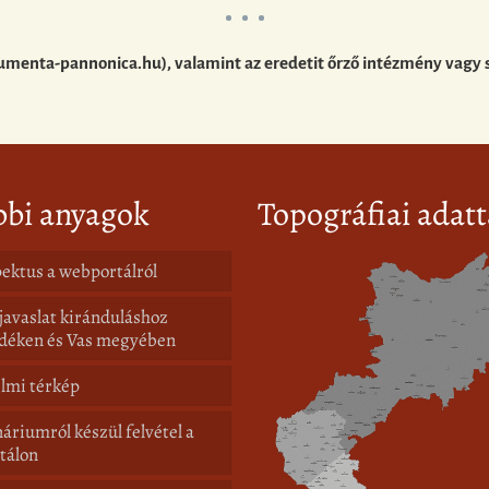
umenta-pannonica.hu), valamint az eredetit őrző intézmény vagy 
bbi anyagok
Topográfiai adatt
ektus a webportálról
javaslat kiránduláshoz
déken és Vas megyében
lmi térkép
áriumról készül felvétel a
tálon