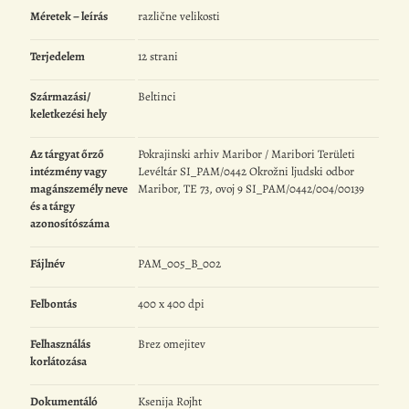
Méretek – leírás
različne velikosti
Terjedelem
12 strani
Származási/
Beltinci
keletkezési hely
Az tárgyat őrző
Pokrajinski arhiv Maribor / Maribori Területi
intézmény vagy
Levéltár SI_PAM/0442 Okrožni ljudski odbor
magánszemély neve
Maribor, TE 73, ovoj 9 SI_PAM/0442/004/00139
és a tárgy
azonosítószáma
Fájlnév
PAM_005_B_002
Felbontás
400 x 400 dpi
Felhasználás
Brez omejitev
korlátozása
Dokumentáló
Ksenija Rojht