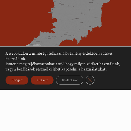
A weboldalon a minőségi felhasználói élmény érdekében sütiket
használunk.
Ismerje meg tájékoztatónkat arról, hogy milyen sütiket használunk,
vagy a
beállítások
résznél ki lehet kapcsolni a használatukat.
Close GDPR Cookie Ban
Elfogad
Elutasít
Beállítások
Töltse le a topográfiai adattár (PDF)
Támogatási program