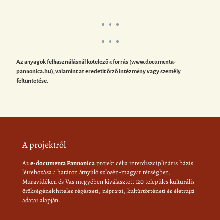
Az anyagok felhasználásnál kötelező a forrás (www.documenta-
pannonica.hu), valamint az eredetit őrző intézmény vagy személy
feltüntetése.
A projektről
Az
e-documenta Pannonica
projekt célja interdiszciplináris bázis
létrehozása a határon átnyúló szlovén-magyar térségben,
Muravidéken és Vas megyében kiválasztott 120 település kulturális
örökségének hiteles régészeti, néprajzi, kultúrtörténeti és életrajzi
adatai alapján.