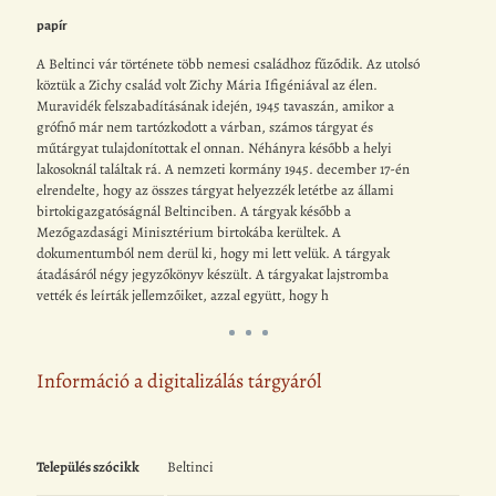
papír
A Beltinci vár története több nemesi családhoz fűződik. Az utolsó
köztük a Zichy család volt Zichy Mária Ifigéniával az élen.
Muravidék felszabadításának idején, 1945 tavaszán, amikor a
grófnő már nem tartózkodott a várban, számos tárgyat és
műtárgyat tulajdonítottak el onnan. Néhányra később a helyi
lakosoknál találtak rá. A nemzeti kormány 1945. december 17-én
elrendelte, hogy az összes tárgyat helyezzék letétbe az állami
birtokigazgatóságnál Beltinciben. A tárgyak később a
Mezőgazdasági Minisztérium birtokába kerültek. A
dokumentumból nem derül ki, hogy mi lett velük. A tárgyak
átadásáról négy jegyzőkönyv készült. A tárgyakat lajstromba
vették és leírták jellemzőiket, azzal együtt, hogy h
Információ a digitalizálás tárgyáról
Település szócikk
Beltinci