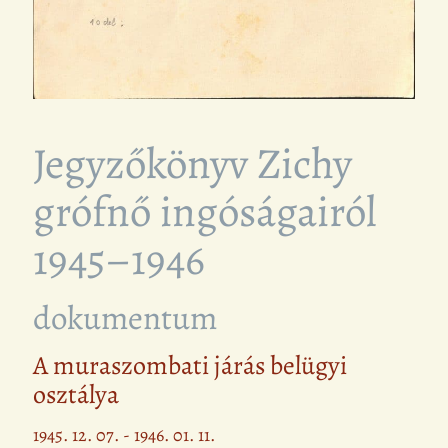
Jegyzőkönyv Zichy
grófnő ingóságairól
1945–1946
dokumentum
A muraszombati járás belügyi
osztálya
1945. 12. 07. - 1946. 01. 11.