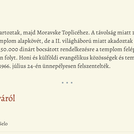
 tartoztak, majd Moravske Toplicéhez. A távolság miatt
emplom alapkövét, de a II. világháború miatt akadozta
150.000 dinárt bocsátott rendelkezésre a templom felép
an folyt. Honi és külföldi evangélikus közösségek és t
966. július 24-én ünnepélyesen felszentelték.
yáról
Selo