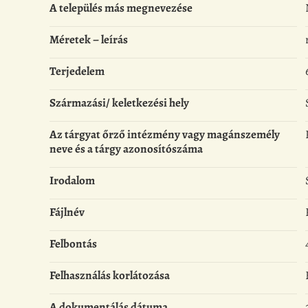
A település más megnevezése
Méretek – leírás
Terjedelem
Származási/ keletkezési hely
Az tárgyat őrző intézmény vagy magánszemély
neve és a tárgy azonosítószáma
Irodalom
Fájlnév
Felbontás
Felhasználás korlátozása
A dokumentálás dátuma