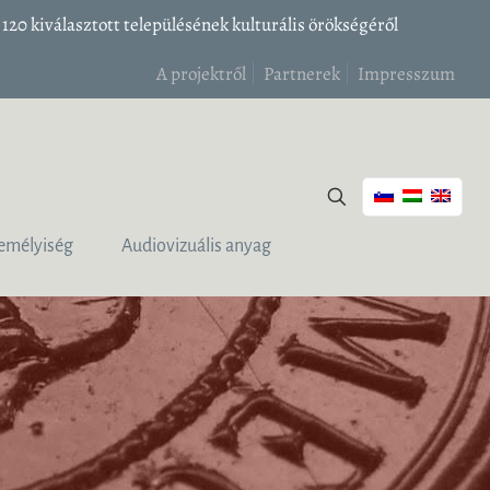
20 kiválasztott településének kulturális örökségéről
A projektről
Partnerek
Impresszum
emélyiség
Audiovizuális anyag