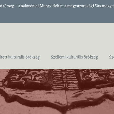
 térség – a szlovéniai Muravidék és a magyarországi Vas megye 1
ített kulturális örökség
Szellemi kulturális örökség
Sz