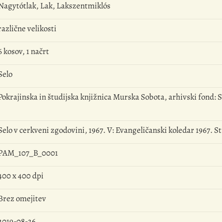
Nagytótlak, Lak, Lakszentmiklós
različne velikosti
6 kosov, 1 načrt
Selo
Pokrajinska in študijska knjižnica Murska Sobota, arhivski fond: 
Selo v cerkveni zgodovini, 1967. V: Evangeličanski koledar 1967. St
PAM_107_B_0001
400 x 400 dpi
Brez omejitev
2019-08-26