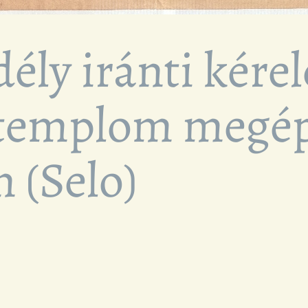
dély iránti kére
 templom megép
 (Selo)