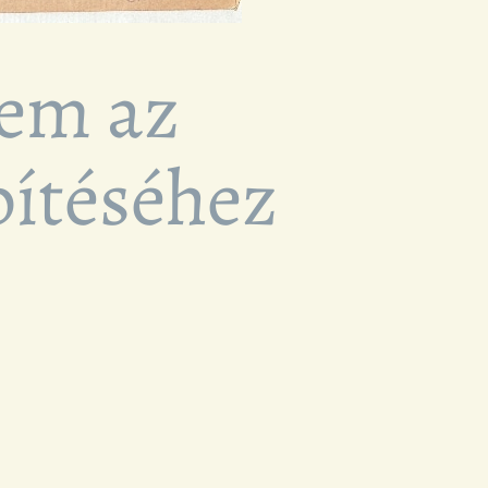
lem az
ítéséhez