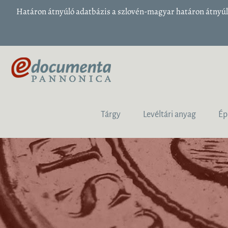
Határon átnyúló adatbázis a szlovén-magyar határon átnyúló
Tárgy
Levéltári anyag
Ép