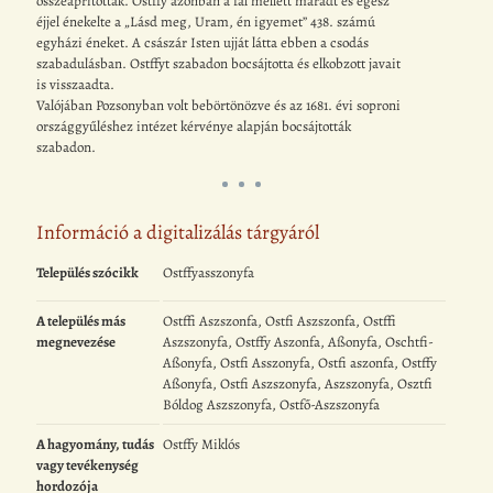
összeaprították. Ostffy azonban a fal mellett maradt és egész
éjjel énekelte a „Lásd meg, Uram, én igyemet” 438. számú
egyházi éneket. A császár Isten ujját látta ebben a csodás
szabadulásban. Ostffyt szabadon bocsájtotta és elkobzott javait
is visszaadta.
Valójában Pozsonyban volt bebörtönözve és az 1681. évi soproni
országgyűléshez intézet kérvénye alapján bocsájtották
szabadon.
Információ a digitalizálás tárgyáról
Település szócikk
Ostffyasszonyfa
A település más
Ostffi Aszszonfa, Ostfi Aszszonfa, Ostffi
megnevezése
Aszszonyfa, Ostffy Aszonfa, Aßonyfa, Oschtfi-
Aßonyfa, Ostfi Asszonyfa, Ostfi aszonfa, Ostffy
Aßonyfa, Ostfi Aszszonyfa, Aszszonyfa, Osztfi
Bóldog Aszszonyfa, Ostfő-Aszszonyfa
A hagyomány, tudás
Ostffy Miklós
vagy tevékenység
hordozója