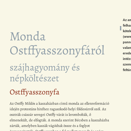
Az a
felha
Monda
kötel
(www
panno
Ostffyasszonyfáról
valam
erede
inté
szájhagyomány és
szem
feltü
népköltészet
Ostffyasszonyfa
Az Ostffy Miklós a kaszaházban című monda az ellenreformáció
idején protestáns hitéhez ragaszkodó helyi földesúrról szól. Az
osztrák császár seregei Ostffy várát is lerombolták, ő
elmenekült, de elfogták. A monda szerint Bécsben a kaszaházba
zárták, amelyben kaszák vágódtak össze és a foglyot