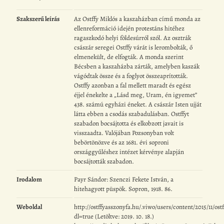
Szakszerű leírás
Az Ostffy Miklós a kaszaházban című monda az
ellenreformáció idején protestáns hitéhez
ragaszkodó helyi földesúrról szól. Az osztrák
császár seregei Ostffy várát is lerombolták, ő
elmenekült, de elfogták. A monda szerint
Bécsben a kaszaházba zárták, amelyben kaszák
vágódtak össze és a foglyot összeaprították.
Ostffy azonban a fal mellett maradt és egész
éjjel énekelte a „Lásd meg, Uram, én igyemet”
438. számú egyházi éneket. A császár Isten ujját
látta ebben a csodás szabadulásban. Ostffyt
szabadon bocsájtotta és elkobzott javait is
visszaadta. Valójában Pozsonyban volt
bebörtönözve és az 1681. évi soproni
országgyűléshez intézet kérvénye alapján
bocsájtották szabadon.
Irodalom
Payr Sándor: Szenczi Fekete István, a
hitehagyott püspök. Sopron, 1918. 86.
Weboldal
http://ostffyasszonyfa.hu/.viwo/users/content/2015/11/ost
dl=true (Letöltve: 2019. 10. 18.)