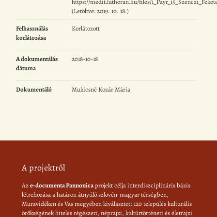
https://medit.lutheran.hu/files/1_Payr_15_Szenczi_Feket
(Letöltve: 2019. 10. 18.)
Felhasználás
Korlátozott
korlátozása
A dokumentálás
2018-10-18
dátuma
Dokumentáló
Mukicsné Kozár Mária
A projektről
Az
e-documenta Pannonica
projekt célja interdiszciplináris bázis
létrehozása a határon átnyúló szlovén-magyar térségben,
Muravidéken és Vas megyében kiválasztott 120 település kulturális
örökségének hiteles régészeti, néprajzi, kultúrtörténeti és életrajzi