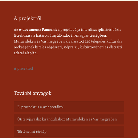
A projektről
Az
e-documenta Pannonica
projekt célja interdiszciplináris bázis
létrehozása a határon átnyúló szlovén-magyar térségben,
Muravidéken és Vas megyében kiválasztott 120 település kulturális
örökségének hiteles régészeti, néprajzi, kultúrtörténeti és életrajzi
adatai alapján.
A projektről
További anyagok
E-prospektus a webportálról
Útitervjavaslat kiránduláshoz Muravidéken és Vas megyében
Történelmi térkép