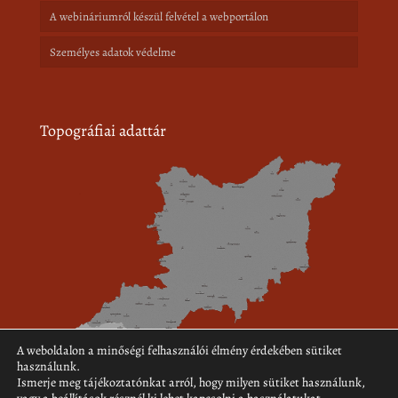
A webináriumról készül felvétel a webportálon
Személyes adatok védelme
Topográfiai adattár
A weboldalon a minőségi felhasználói élmény érdekében sütiket
használunk.
Ismerje meg tájékoztatónkat arról, hogy milyen sütiket használunk,