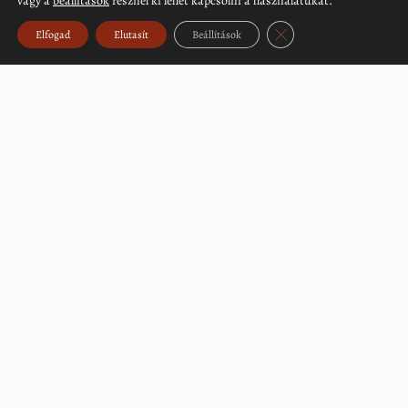
vagy a
beállítások
résznél ki lehet kapcsolni a használatukat.
Close GDPR Cookie Ban
Elfogad
Elutasít
Beállítások
Töltse le a topográfiai adattár (PDF)
Támogatási program
© 2018-2026 Pomurski muzej. Minden jog fenntartva.
Weboldalfejlesztés:
Creative ideas