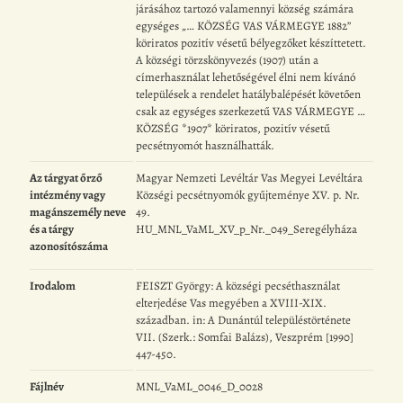
járásához tartozó valamennyi község számára
egységes „… KÖZSÉG VAS VÁRMEGYE 1882”
köriratos pozitív vésetű bélyegzőket készíttetett.
A községi törzskönyvezés (1907) után a
címerhasználat lehetőségével élni nem kívánó
települések a rendelet hatálybalépését követően
csak az egységes szerkezetű VAS VÁRMEGYE …
KÖZSÉG *1907* köriratos, pozitív vésetű
pecsétnyomót használhatták.
Az tárgyat őrző
Magyar Nemzeti Levéltár Vas Megyei Levéltára
intézmény vagy
Községi pecsétnyomók gyűjteménye XV. p. Nr.
magánszemély neve
49.
és a tárgy
HU_MNL_VaML_XV_p_Nr._049_Seregélyháza
azonosítószáma
Irodalom
FEISZT György: A községi pecséthasználat
elterjedése Vas megyében a XVIII-XIX.
században. in: A Dunántúl településtörténete
VII. (Szerk.: Somfai Balázs), Veszprém [1990]
447-450.
Fájlnév
MNL_VaML_0046_D_0028