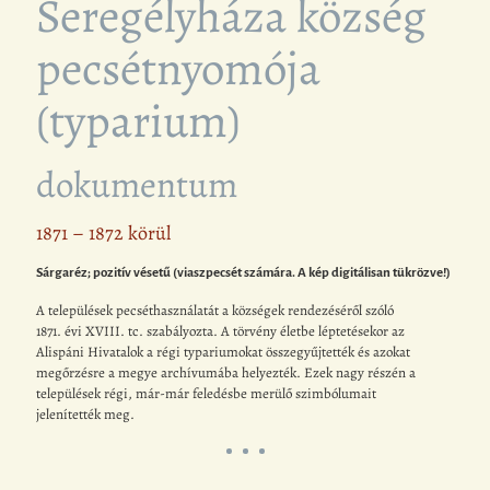
Seregélyháza község
pecsétnyomója
(typarium)
dokumentum
1871 – 1872 körül
Sárgaréz; pozitív vésetű (viaszpecsét számára. A kép digitálisan tükrözve!)
A települések pecséthasználatát a községek rendezéséről szóló
1871. évi XVIII. tc. szabályozta. A törvény életbe léptetésekor az
Alispáni Hivatalok a régi typariumokat összegyűjtették és azokat
megőrzésre a megye archívumába helyezték. Ezek nagy részén a
települések régi, már-már feledésbe merülő szimbólumait
jelenítették meg.