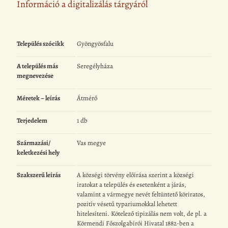
Információ a digitalizálás tárgyáról
Település szócikk
Gyöngyösfalu
A település más
Seregélyháza
megnevezése
Méretek – leírás
Átmérő
Terjedelem
1 db
Származási/
Vas megye
keletkezési hely
Szakszerű leírás
A községi törvény előírása szerint a községi
iratokat a település és esetenként a járás,
valamint a vármegye nevét feltüntető köriratos,
pozitív vésetű typariumokkal lehetett
hitelesíteni. Kötelező tipizálás nem volt, de pl. a
Körmendi Főszolgabírói Hivatal 1882-ben a