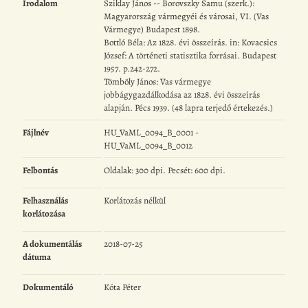
Irodalom
Sziklay János -- Borovszky Samu (szerk.):
Magyarország vármegyéi és városai, VI. (Vas
Vármegye) Budapest 1898.
Bottló Béla: Az 1828. évi összeírás. in: Kovacsics
József: A történeti statisztika forrásai. Budapest
1957. p.242-272.
Tömböly János: Vas vármegye
jobbágygazdálkodása az 1828. évi összeírás
alapján. Pécs 1939. (48 lapra terjedő értekezés.)
Fájlnév
HU_VaML_0094_B_0001 -
HU_VaML_0094_B_0012
Felbontás
Oldalak: 300 dpi. Pecsét: 600 dpi.
Felhasználás
Korlátozás nélkül
korlátozása
A dokumentálás
2018-07-25
dátuma
Dokumentáló
Kóta Péter