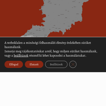
A weboldalon a minőségi felhasználói élmény érdekében sütiket
használunk.
Ismerje meg tájékoztatónkat arról, hogy milyen sütiket használunk,
vagy a
beállítások
résznél ki lehet kapcsolni a használatukat.
Close GDPR Cookie Ban
Elfogad
Elutasít
Beállítások
Töltse le a topográfiai adattár (PDF)
Támogatási program