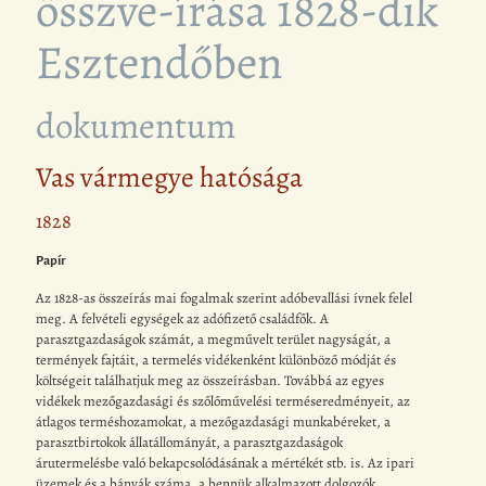
összve-írása 1828-dik
Esztendőben
dokumentum
Vas vármegye hatósága
1828
Papír
Az 1828-as összeírás mai fogalmak szerint adóbevallási ívnek felel
meg. A felvételi egységek az adófizető családfők. A
parasztgazdaságok számát, a megművelt terület nagyságát, a
termények fajtáit, a termelés vidékenként különböző módját és
költségeit találhatjuk meg az összeírásban. Továbbá az egyes
vidékek mezőgazdasági és szőlőművelési terméseredményeit, az
átlagos terméshozamokat, a mezőgazdasági munkabéreket, a
parasztbirtokok állatállományát, a parasztgazdaságok
árutermelésbe való bekapcsolódásának a mértékét stb. is. Az ipari
üzemek és a bányák száma, a bennük alkalmazott dolgozók