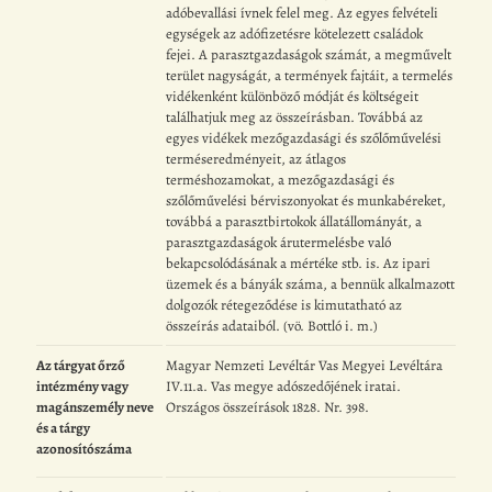
adóbevallási ívnek felel meg. Az egyes felvételi
egységek az adófizetésre kötelezett családok
fejei. A parasztgazdaságok számát, a megművelt
terület nagyságát, a termények fajtáit, a termelés
vidékenként különböző módját és költségeit
találhatjuk meg az összeírásban. Továbbá az
egyes vidékek mezőgazdasági és szőlőművelési
terméseredményeit, az átlagos
terméshozamokat, a mezőgazdasági és
szőlőművelési bérviszonyokat és munkabéreket,
továbbá a parasztbirtokok állatállományát, a
parasztgazdaságok árutermelésbe való
bekapcsolódásának a mértéke stb. is. Az ipari
üzemek és a bányák száma, a bennük alkalmazott
dolgozók rétegeződése is kimutatható az
összeírás adataiból. (vö. Bottló i. m.)
Az tárgyat őrző
Magyar Nemzeti Levéltár Vas Megyei Levéltára
intézmény vagy
IV.11.a. Vas megye adószedőjének iratai.
magánszemély neve
Országos összeírások 1828. Nr. 398.
és a tárgy
azonosítószáma