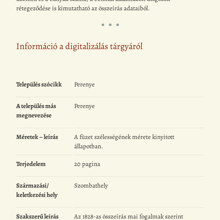
rétegeződése is kimutatható az összeírás adataiból.
Információ a digitalizálás tárgyáról
Település szócikk
Perenye
A település más
Perenye
megnevezése
Méretek – leírás
A füzet szélességének mérete kinyitott
állapotban.
Terjedelem
20 pagina
Származási/
Szombathely
keletkezési hely
Szakszerű leírás
Az 1828-as összeírás mai fogalmak szerint